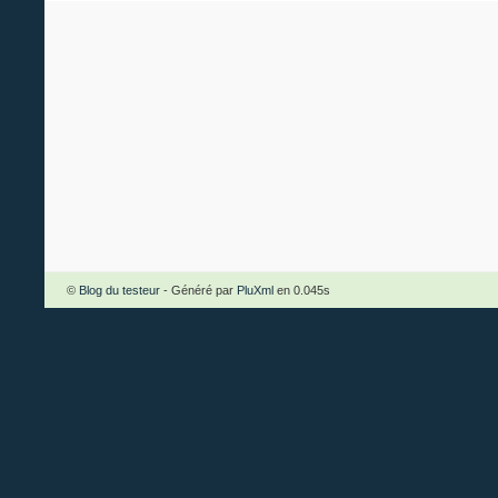
©
Blog du testeur
- Généré par
PluXml
en 0.045s