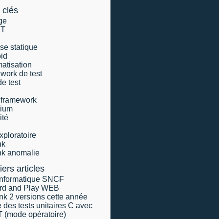
 clés
ge
IT
se statique
id
atisation
work de test
de test
 framework
nium
ité
exploratoire
nk
ink anomalie
ers articles
informatique SNCF
rd and Play WEB
ink 2 versions cette année
e des tests unitaires C avec
 (mode opératoire)