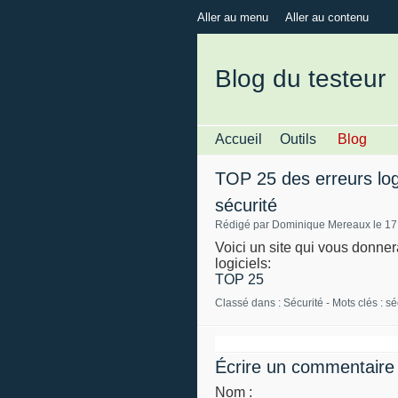
Aller au menu
Aller au contenu
Blog du testeur
Accueil
Outils
Blog
TOP 25 des erreurs log
sécurité
Rédigé par Dominique Mereaux le 17
Voici un site qui vous donner
logiciels:
TOP 25
Classé dans :
Sécurité
- Mots clés :
sé
Écrire un commentaire
Nom :