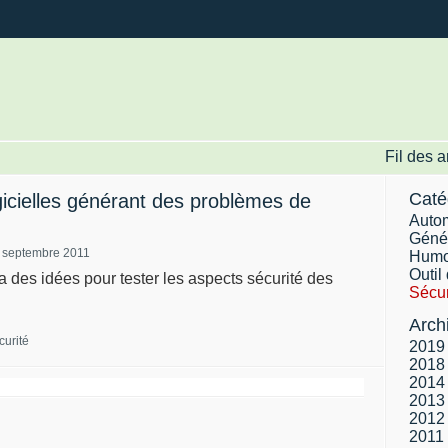
Fil des a
Caté
icielles générant des problèmes de
Autom
Géné
 septembre 2011
Humo
Outil 
a des idées pour tester les aspects sécurité des
Sécur
Arch
curité
2019
2018
2014
2013
2012
2011