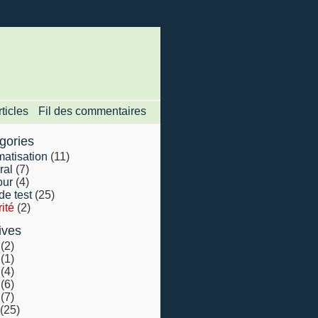
rticles
Fil des commentaires
gories
atisation
(11)
ral
(7)
ur
(4)
de test
(25)
ité
(2)
ives
(2)
(1)
(4)
(6)
(7)
(25)