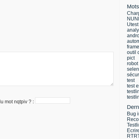
Mots
Char
NUN
Utest
analy
andro
autom
frame
outil 
pict
robot
sele
sécur
test
test 
testli
testl
 du mot
nqtpiv
? :
Derni
Bug 
Reco
Testl
Ecrir
RTRT